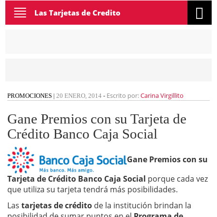
Toggle
Las Tarjetas de Credito
navigation
Escrito por:
Carina Virgillito
PROMOCIONES
|
20 ENERO, 2014
-
Gane Premios con su Tarjeta de
Crédito Banco Caja Social
Gane Premios con su
Tarjeta de Crédito Banco Caja Social
porque cada vez
que utiliza su tarjeta tendrá más posibilidades.
Las
tarjetas de crédito
de la institución brindan la
posibilidad de sumar puntos en el
Programa de