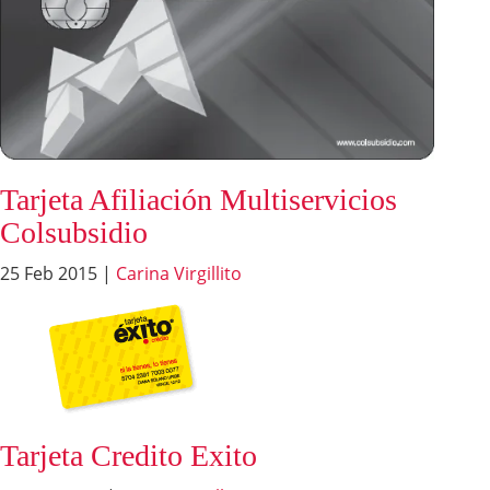
Tarjeta Afiliación Multiservicios
Colsubsidio
25 Feb 2015
|
Carina Virgillito
Tarjeta Credito Exito