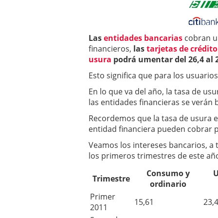
revolución en la contrat
Gestoría de Extranjería 
febrero 2025
Transforma seguidores e
Las
entidades bancarias
cobran 
conversiones en redes s
financieros,
las
tarjetas de crédito
Colbet: La mejor casa d
usura
podrá umentar del 26,4 al 2
Esto significa que para los usuari
En lo que va del año, la tasa de us
las entidades financieras se verán 
Recordemos que la tasa de usura e
entidad financiera pueden cobrar 
Veamos los intereses bancarios, a t
los primeros trimestres de este añ
Consumo y
U
Trimestre
ordinario
Primer
15,61
23,
2011