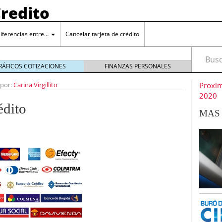
Credito
iferencias entre…
Cancelar tarjeta de crédito
Busca
RÁFICOS COTIZACIONES
FINANZAS PERSONALES
 por:
Carina Virgillito
Proxim
2020
édito
MAS 
igital y su impacto en los servicios RPO: la