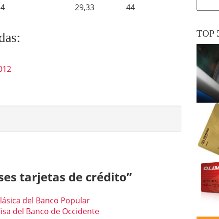
54
29,33
44
TOP 
das:
012
ses tarjetas de crédito
”
Clásica del Banco Popular
Visa del Banco de Occidente