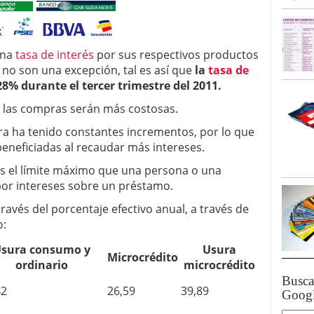
ación
16 septiembre 2025
en Madrid: Facilitando Trámites para Extranjeros
21
n clientes: Servicios de optimización de
una
tasa de interés
por sus respectivos productos
ociales
18 marzo 2024
no son una excepción, tal es así que
la
tasa de
e apuestas de Colombia
24 enero 2024
8% durante el tercer trimestre del 2011.
os las compras serán más costosas.
ura ha tenido constantes incrementos, por lo que
beneficiadas al recaudar más intereses.
s el límite máximo que una persona o una
por intereses sobre un préstamo.
ravés del porcentaje efectivo anual, a través de
o:
sura consumo y
Usura
Microcrédito
ordinario
microcrédito
Busc
42
26,59
39,89
Goog