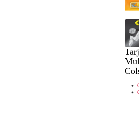
Tarj
Mul
Col