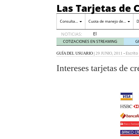
Las Tarjetas de 
Consulta…
Cuota de manejo de…
D
El
NOTICIAS:
máster
COTIZACIONES EN STREAMING
G
en
marketing
Escrito
GUÍA DEL USUARIO
|
29 JUNIO, 2011
-
digital y
su
Intereses tarjetas de cr
impacto
en los
servicios
RPO: la
revolución
en la
contratación
25
septiembre
2025
El máster en marketing d